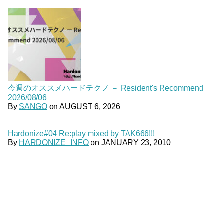
今週のオススメハードテクノ － Resident's Recommend
2026/08/06
By
SANGO
on
AUGUST 6, 2026
Hardonize#04 Re:play mixed by TAK666!!!
By
HARDONIZE_INFO
on
JANUARY 23, 2010