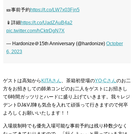
🎫事前予約
https://t.co/LW7x03Fjn5
📱詳細
https://t.co/UadZAuB4a2
pic.twitter.com/hCktrDgN7X
— Hardonize＠15th Anniversary (@hardonize)
October
6, 2023
ゲストは高知から
KITAさん
、茶箱初登場の
YO-Cさん
のお二
方をお招きしての師弟コンビのお二人をゲストにお招きし
て6時間ガッツリとハードに盛り上げていきます。我々レジ
デントDJ&VJ陣も気合を入れて頑張って行きますので何卒
よろしくお願いいたします！！
入場規制時でも優先入場可能な事前予約は残り枠数少なく
なってきておりますので、「行くよ～」と思っている方は