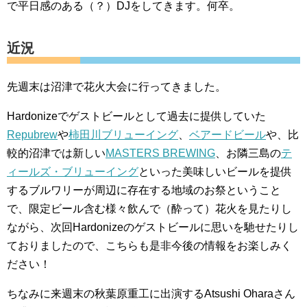
で平日感のある（？）DJをしてきます。何卒。
近況
先週末は沼津で花火大会に行ってきました。
Hardonizeでゲストビールとして過去に提供していた
Repubrew
や
柿田川ブリューイング
、
ベアードビール
や、比
較的沼津では新しい
MASTERS BREWING
、お隣三島の
テ
ィールズ・ブリューイング
といった美味しいビールを提供
するブルワリーが周辺に存在する地域のお祭ということ
で、限定ビール含む様々飲んで（酔って）花火を見たりし
ながら、次回Hardonizeのゲストビールに思いを馳せたりし
ておりましたので、こちらも是非今後の情報をお楽しみく
ださい！
ちなみに来週末の秋葉原重工に出演するAtsushi Oharaさん