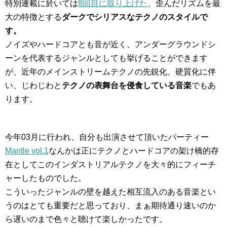
特別連載に於いては
8回目に取り上げた
、歪んだリズムを最
大の特徴とする
ダークでシリアスなテクノのスタイルで
す。
ノイズやハードコアとも音が近く、アンダーグラウンドシ
ーンを代表するジャンルとしても挙げることができます
が、近年のメインストリームテクノの先鋭化、硬質化に伴
い、じわじわと
テクノの表舞台を侵食している音楽
でもあ
ります。
今年03月に行われ、自分も出演させて頂いたパーティー
Mantle vol.1
なんかは正にテクノとハードコアの架け橋的存
在としてこのインダストリアルテクノを大々的にフィーチ
ャーしたものでした。
こういったジャンルの壁を越えた相互流入のある音楽とい
うのはとても重要だと思っており、まぁ期待通り速いのか
ら遅いのまで色々と聴けて楽しかったです。