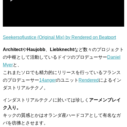
Seekersofjustice (Original Mix) by Rendered on Beatport
Architect
や
Haujobb
、
Liebknecht
など数々のプロジェクト
の中枢として活動しているドイツのプロデューサー
Daniel
Myer
と、
これまたソロでも精力的にリリースを行っているフランス
のプロデューサー
14anger
のユニット
Rendered
によるイン
ダストリアルテクノ。
インダストリアルテクノに於いては珍しく
アーメンブレイ
ク入り。
キックの質感とかはオランダ産ハードコアとして有名なガ
バを彷彿とさせます。