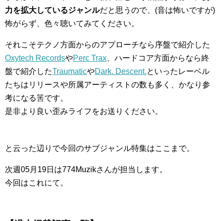
力を拡大しているジャンル
だと思うので、(音は怖いですが)
怖がらず、色々聴いてみてください。
それこそテクノ方面からのアプローチなら序盤で紹介した
Oxytech Records
や
Perc Trax
、ハードコア方面からなら終
盤で紹介した
Traumatic
や
Dark. Descent.
といったレーベル
たちはリリースや所属アーティストの数も多く、かなり参
考になる筈です。
是非より良い歪みライフをお送りください。
と云った辺りで今回のサブジャンル特集はここまで。
次週05月19日は774Muzikさんが担当します。
今回はこれにて。