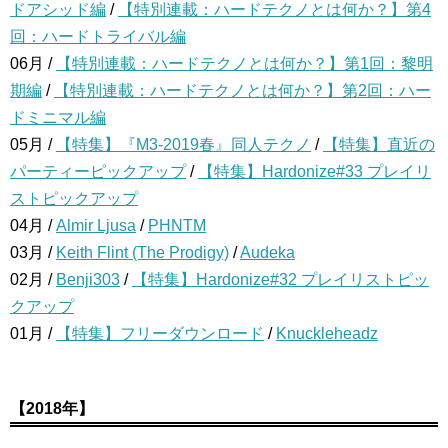
ドアシッド編
/
【特別連載：ハードテクノとは何か？】第4
回：ハードトライバル編
06月 /
【特別連載：ハードテクノとは何か？】第1回：黎明
期編
/
【特別連載：ハードテクノとは何か？】第2回：ハー
ドミニマル編
05月 /
【特集】『M3-2019春』同人テクノ
/
【特集】直近の
パーティーピックアップ
/
【特集】Hardonize#33 プレイリ
ストピックアップ
04月 /
Almir Ljusa
/
PHNTM
03月 /
Keith Flint (The Prodigy)
/
Audeka
02月 /
Benji303
/
【特集】Hardonize#32 プレイリストピッ
クアップ
01月 /
【特集】フリーダウンロード
/
Knuckleheadz
【2018年】