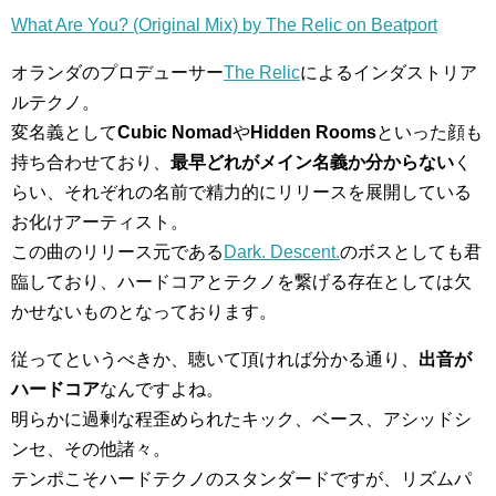
What Are You? (Original Mix) by The Relic on Beatport
オランダのプロデューサー
The Relic
によるインダストリア
ルテクノ。
変名義として
Cubic Nomad
や
Hidden Rooms
といった顔も
持ち合わせており、
最早どれがメイン名義か分からない
く
らい、それぞれの名前で精力的にリリースを展開している
お化けアーティスト。
この曲のリリース元である
Dark. Descent.
のボスとしても君
臨しており、ハードコアとテクノを繋げる存在としては欠
かせないものとなっております。
従ってというべきか、聴いて頂ければ分かる通り、
出音が
ハードコア
なんですよね。
明らかに過剰な程歪められたキック、ベース、アシッドシ
ンセ、その他諸々。
テンポこそハードテクノのスタンダードですが、リズムパ