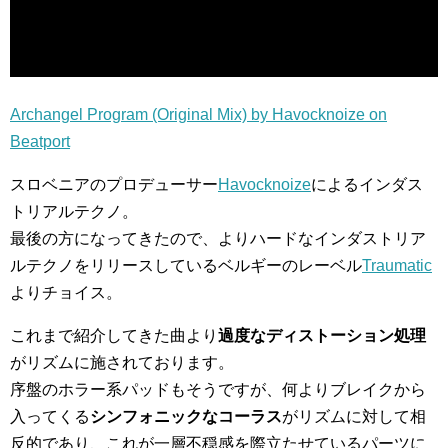
Archangel Program (Original Mix) by Havocknoize on
Beatport
スロベニアのプロデューサー
Havocknoize
によるインダス
トリアルテクノ。
最後の方になってきたので、よりハードなインダストリア
ルテクノをリリースしているベルギーのレーベル
Traumatic
よりチョイス。
これまで紹介してきた曲より
過度なディストーション処理
がリズムに施されております。
序盤のホラー系パッドもそうですが、何よりブレイクから
入ってくる
シンフォニックなコーラス
がリズムに対して相
反的であり、これが一層不穏感を際立たせているパーツに