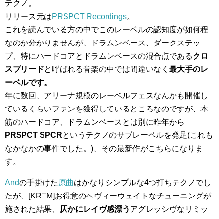
テクノ。
リリース元は
PRSPCT Recordings
。
これを読んでいる方の中でこのレーベルの認知度が如何程
なのか分かりませんが、ドラムンベース、ダークステッ
プ、特にハードコアとドラムンベースの混合点である
クロ
スブリード
と呼ばれる音楽の中では間違いなく
最大手のレ
ーベルです。
年に数回、アリーナ規模のレーベルフェスなんかも開催し
ているくらいファンを獲得しているところなのですが、本
筋のハードコア、ドラムンベースとは別に昨年から
PRSPCT SPCR
というテクノのサブレーベルを発足(これも
なかなかの事件でした。)、その最新作がこちらになりま
す。
And
の手掛けた
原曲
はかなりシンプルな4つ打ちテクノでし
たが、[KRTM]お得意のヘヴィーウェイトなチューニングが
施された結果、
仄かにレイヴ感漂う
アグレッシヴなリミッ