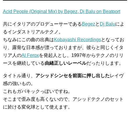
Acid People (Original Mix) by Begez, Dj Balu on Beatport
共にイタリアのプロデューサーである
Begez
と
Dj Balu
によ
るインダストリアルテクノ。
ちなみにこの曲の出典は
Kobayashi Recordings
となってお
り、露骨な日本感が漂っておりますが、彼らと同じくイタ
リア人の
Al Ferox
を発起人とし、1997年からテクノのリリ
ースを継続している
由緒正しいレーベル
だったりします。
タイトル通り、
アシッドシンセを前面に押し出した
レイヴ
感の強いもの。
これもガバキックっぽいですね。
そこまで歪み度も高くないので、アシッドテクノのセット
に於ける変化球として使えます。