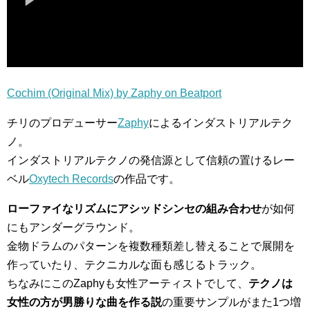
Cochim (Original Mix) by Zaphy on Beatport
チリのプロデューサー
Zaphy
によるインダストリアルテク
ノ。
インダストリアルテクノの発信源として信頼の置けるレー
ベル
Oxytech Records
の作品です。
ローファイなリズムにアシッドシンセの組み合わせ
が如何
にもアンダーグラウンド。
金物ドラムのパターンを複数種類差し替えることで展開を
作っていたり、テクニカルな面も感じるトラック。
ちなみにこのZaphyも女性アーティストでして、
テクノは
女性の方が男勝りな曲を作る説
の重要サンプルがまた1つ増