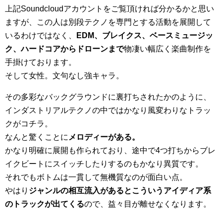
上記Soundcloudアカウントをご覧頂ければ分かるかと思い
ますが、この人は別段テクノを専門とする活動を展開して
いるわけではなく、
EDM、ブレイクス、ベースミュージッ
ク、ハードコアからドローンまで
物凄い幅広く楽曲制作を
手掛けております。
そして女性。文句なし強キャラ。
その多彩なバックグラウンドに裏打ちされたかのように、
インダストリアルテクノの中ではかなり風変わりなトラッ
クがコチラ。
なんと驚くことに
メロディーがある。
かなり明確に展開も作られており、途中で4つ打ちからブレ
イクビートにスイッチしたりするのもかなり異質です。
それでもボトムは一貫して無機質なのが面白い点。
やはり
ジャンルの相互流入があるとこういうアイディア系
のトラックが出てくる
ので、益々目が離せなくなります。