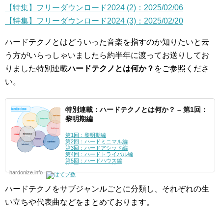
【特集】フリーダウンロード2024 (2)：2025/02/06
【特集】フリーダウンロード2024 (3)：2025/02/20
ハードテクノとはどういった音楽を指すのか知りたいと云
う方がいらっしゃいましたら約半年に渡ってお送りしてお
りました特別連載
ハードテクノとは何か？
をご参照くださ
い。
特別連載：ハードテクノとは何か？ – 第1回：
黎明期編
第1回：黎明期編
第2回：ハードミニマル編
第3回：ハードアシッド編
第4回：ハードトライバル編
第5回：ハードハウス編
第6回：シュランツ編
hardonize.info
第7回：ハードグルーヴ編
第8回：インダストリアル編
第9回：テックダンス編
ハードテクノをサブジャンルごとに分類し、それぞれの生
番外
第1回：メロディアス・ハードテクノ編
い立ちや代表曲などをまとめております。
第2回：ハードダンス編
第3回：ディスコ編