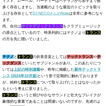
ィスト、レーベル、パーティーはベテランから若手まで数
多く存在しますし、当連載のような最近のトピックを取り
上げる存在として
DJ NECOさんのNote
は非常に参考になり
ます。
尚、自分は
サイケデリックトランス
をクラブミュージック
の原点としているので、時系列的にはテクノより
トランス
の方を先に聴いていました。
テクノ
と
トランス
の折衷音楽としては
テックトランス
や
テ
ックダンス
といったサブジャンルがあり、このあたりにつ
いては
上記の特別連載
や、昨年に掲載した
新作テックトラ
ンス (2024年10月版)
という形で定期的に触れております
が、純粋な
トランス
について取り上げたことはなかったか
もという考えに至りました。
トランス
というと煌びやかなサウンドと壮大なブレイクが
象徴的な要素であることは間違いないのですが、先述のよ