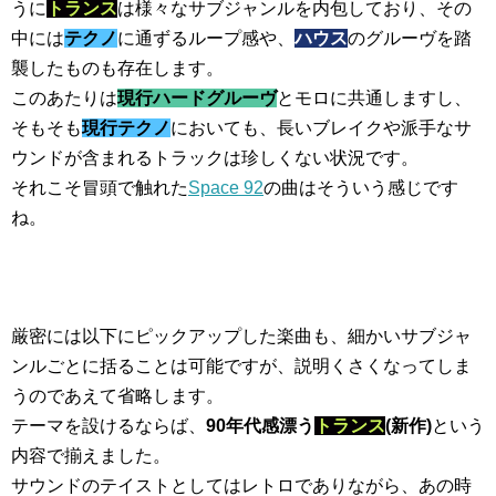
うに
トランス
は様々なサブジャンルを内包しており、その
中には
テクノ
に通ずるループ感や、
ハウス
のグルーヴを踏
襲したものも存在します。
このあたりは
現行ハードグルーヴ
とモロに共通しますし、
そもそも
現行テクノ
においても、長いブレイクや派手なサ
ウンドが含まれるトラックは珍しくない状況です。
それこそ冒頭で触れた
Space 92
の曲はそういう感じです
ね。
厳密には以下にピックアップした楽曲も、細かいサブジャ
ンルごとに括ることは可能ですが、説明くさくなってしま
うのであえて省略します。
テーマを設けるならば、
90年代感漂う
トランス
(新作)
という
内容で揃えました。
サウンドのテイストとしてはレトロでありながら、あの時