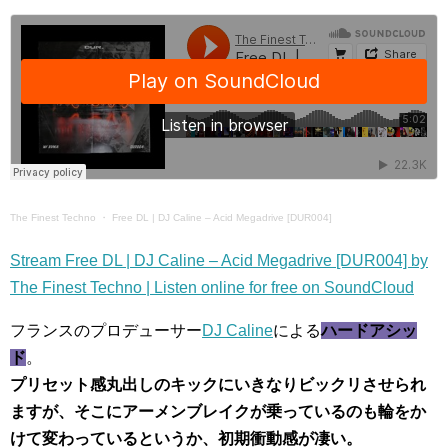
The Finest Techno
・
Free DL | DJ Caline – Acid Megadrive [DUR004]
Stream Free DL | DJ Caline – Acid Megadrive [DUR004] by
The Finest Techno | Listen online for free on SoundCloud
フランスのプロデューサー
DJ Caline
による
ハードアシッ
ド
。
プリセット感丸出しのキックにいきなりビックリさせられ
ますが、そこにアーメンブレイクが乗っているのも輪をか
けて変わっているというか、初期衝動感が凄い。