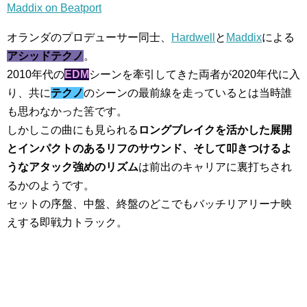
Maddix on Beatport
オランダのプロデューサー同士、
Hardwell
と
Maddix
による
アシッドテクノ
。
2010年代の
EDM
シーンを牽引してきた両者が2020年代に入
り、共に
テクノ
のシーンの最前線を走っているとは当時誰
も思わなかった筈です。
しかしこの曲にも見られる
ロングブレイクを活かした展開
とインパクトのあるリフのサウンド、そして叩きつけるよ
うなアタック強めのリズム
は前出のキャリアに裏打ちされ
るかのようです。
セットの序盤、中盤、終盤のどこでもバッチリアリーナ映
えする即戦力トラック。