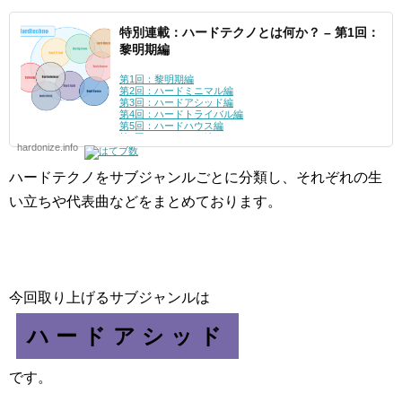
特別連載：ハードテクノとは何か？ – 第1回：
黎明期編
第1回：黎明期編
第2回：ハードミニマル編
第3回：ハードアシッド編
第4回：ハードトライバル編
第5回：ハードハウス編
第6回：シュランツ編
hardonize.info
第7回：ハードグルーヴ編
第8回：インダストリアル編
第9回：テックダンス編
ハードテクノをサブジャンルごとに分類し、それぞれの生
番外
第1回：メロディアス・ハードテクノ編
い立ちや代表曲などをまとめております。
第2回：ハードダンス編
第3回：ディスコ編
今回取り上げるサブジャンルは
ハードアシッド
です。