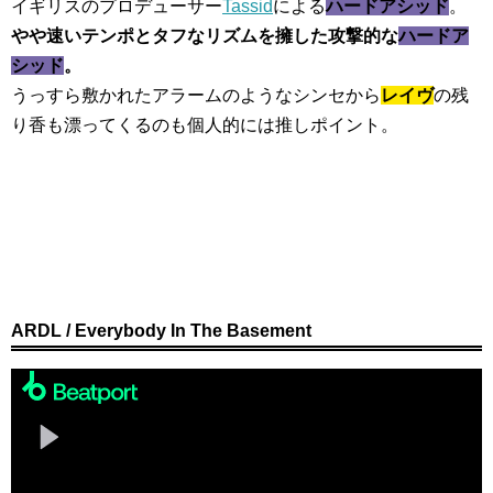
イギリスのプロデューサー
Tassid
による
ハードアシッド
。
やや速いテンポとタフなリズムを擁した攻撃的な
ハードア
シッド
。
うっすら敷かれたアラームのようなシンセから
レイヴ
の残
り香も漂ってくるのも個人的には推しポイント。
ARDL / Everybody In The Basement