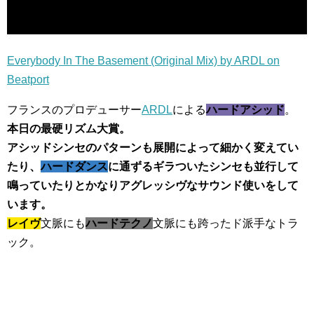
Everybody In The Basement (Original Mix) by ARDL on
Beatport
フランスのプロデューサー
ARDL
による
ハードアシッド
。
本日の最硬リズム大賞。
アシッドシンセのパターンも展開によって細かく変えてい
たり、
ハードダンス
に通ずるギラついたシンセも並行して
鳴っていたりとかなりアグレッシヴなサウンド使いをして
います。
レイヴ
文脈にも
ハードテクノ
文脈にも跨ったド派手なトラ
ック。