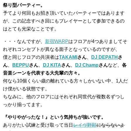
祭り型パーティー。
予てより何回もお招き頂いていたパーティーではあります
が、この記念すべき回にもプレイヤーとして参加できるの
はとても光栄なことです。
・・・なんですが、
新宿WARP
はフロアが4つありましてそ
れぞれコンセプトが異なる面子となっているのですが、
僕と同じフロアの共演者は
TAKAMI
さん
、
DJ DEPATH
さ
ん
、
BEPPU
さん
、
DJ KITA
さん
、
DJ Champ
さん
など、
各
音楽シーンを代表する大先輩の方々。
何なら10個くらい歳の離れている方々しかいない中、1人だ
け僕がいる状態です。
ちなみに、他のフロアにはそれぞれ同世代が複数名ずつし
っかり揃ってます。
『やりやがったな！』という気持ちが強いです。
ありがたい試練と受け取って当日
レイヴ野郎
にならないよ