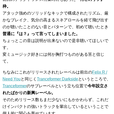
枠。
アタック強めのソリッドなキックで構成されたリズム、厳
かなブレイク、気分の高まるスネアロールを経て飛び出す
のが聴いたことのない音とパターンで、初めて聴いたとき
普通に『は？』って言ってしまいました。
ちょっとこの音は説明が出来ないので是非聴いてほしいで
す。
変ミュージック好きには何か胸打つものがある筈と信じ
て。
ちなみにこれがリリースされたレーベルは前出の
Felix R /
Need You
と同じく
Tranceformer Darkside
というところで、
Tranceformer
のサブレーベルという立ち位置で
今年設立さ
れたばかりの新興レーベル。
そのためリリース数もまだ少ないにもかかわらず、これだ
けインパクトの強いトラックを輩出しているということで
個人的に関心を寄せています。