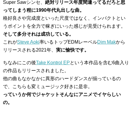
Super Sawシンセ、
絶対リリース年度間違ってるだろと思
ってしまう程に1990年代丸出しな曲。
格好良さや完成度といった尺度ではなく、インパクトとい
うポイントを全力で稼ぎにいった感じが見受けられます。
そして多分それは成功している。
これが
Steve Aoki
率いるトップEDMレーベル
Dim Mak
から
リリースされる2021年、
実に愉快です。
ちなみにこの後
Take Kontrol EP
という本作品を含む6曲入り
の作品もリリースされました。
他の曲もなかなかに異形のハードダンスが揃っているの
で、こちらも変ミュージック好きに是非。
っていうか何でジャケットそんなにアニメでイヤらしい
の。