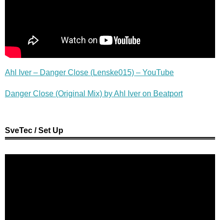
Ahl Iver – Danger Close (Lenske015) – YouTube
Danger Close (Original Mix) by Ahl Iver on Beatport
SveTec / Set Up