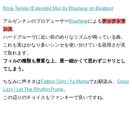
Brisk Tempo (Extended Mix) by Blashear on Beatport
アルゼンチンのプロデューサー
Blashear
による
テックトラ
ンス
。
ハードグルーヴに近い前のめりなリズムが鳴っている曲。
これも実はかなり多いシンセを使い分けている器用さが見
て取れます。
フィルの種類も豊富な上、逐一細かくて思わずニヤリとし
てしまう。
ちなみに声ネタは
Fatboy Slim / Ya Mama
でお馴染み、
Doug
Lazy / Let The Rhythm Pump
。
この辺りのチョイスもファンキーで良いですね。