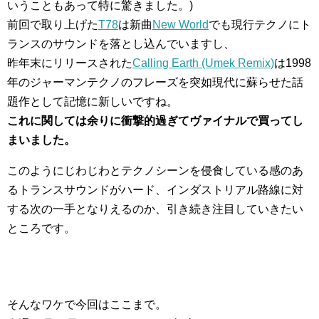
いうこともあって特に驚きました。)
前回で取り上げた
T78
は新曲
New World
でも現行テクノにト
ランスのサウンドを落とし込んでいますし、
昨年末にリリースされた
Calling Earth (Umek Remix)
は1998
年のジャーマンテクノのフレーズを突如現代に蘇らせた話
題作として記憶に新しいですね。
これに関しては余りに衝撃的過ぎてヴァイナルで買ってし
まいました。
このようにじわじわとテクノシーンを侵食している感のあ
るトランスサウンドがハード、インダストリアル路線に対
する次の一手となりえるのか、引き続き注目していきたい
ところです。
そんなワケで今回はここまで。