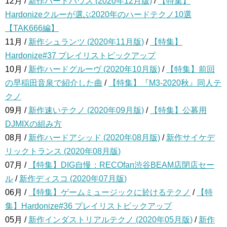
12月 /
新作ハードハウス (2020年12月版)
/
【特集】
Hardonizeクルーが選ぶ2020年のハードテクノ10選
【TAK666編】
11月 /
新作シュランツ (2020年11月版)
/
【特集】
Hardonize#37 プレイリストピックアップ
10月 /
新作ハードグルーヴ (2020年10月版)
/
【特集】前回
の早稲田音泉で紹介した曲
/
【特集】『M3-2020秋』同人テ
クノ
09月 /
新作速いテクノ (2020年09月版)
/
【特集】公募用
DJMIXの組み方
08月 /
新作ハードアシッド (2020年08月版)
/
新作サイケデ
リックトランス (2020年08月版)
07月 /
【特集】DIG自慢：RECOfan渋谷BEAM店閉店セー
ル
/
新作ディスコ (2020年07月版)
06月 /
【特集】ゲームミュージックに於けるテクノ
/
【特
集】Hardonize#36 プレイリストピックアップ
05月 /
新作インダストリアルテクノ (2020年05月版)
/
新作