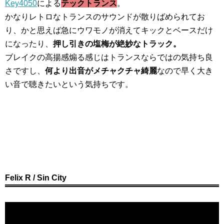
Key4050
による
テックトランス
。
かなりレトロなトランスのサウンドが散りばめられてお
り、かと思えば急にウワモノが消えてキックとベースだけ
になったり、
押し引きの塩梅が絶妙なトラック。
ブレイクの高揚感煽る感じはトランスならではの気持ち良
さですし、
何より出音がメチャクチャ綺麗
なので早く大き
い音で聴きたいという気持ちです。
Felix R / Sin City