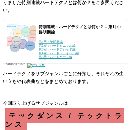
りました特別連載
ハードテクノとは何か？
をご参照くださ
い。
特別連載：ハードテクノとは何か？ – 第1回：
黎明期編
第1回：黎明期編
第2回：ハードミニマル編
第3回：ハードアシッド編
第4回：ハードトライバル編
第5回：ハードハウス編
第6回：シュランツ編
hardonize.info
第7回：ハードグルーヴ編
第8回：インダストリアル編
第9回：テックダンス編
ハードテクノをサブジャンルごとに分類し、それぞれの生
番外
第1回：メロディアス・ハードテクノ編
い立ちや代表曲などをまとめております。
第2回：ハードダンス編
第3回：ディスコ編
今回取り上げるサブジャンルは
テックダンス / テックトラ
ンス