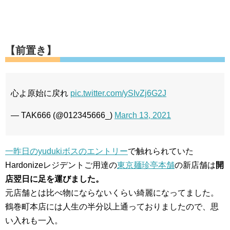
【前置き】
心よ原始に戻れ
pic.twitter.com/ySIvZj6G2J
— TAK666 (@012345666_)
March 13, 2021
一昨日のyudukiボスのエントリー
で触れられていた
Hardonizeレジデントご用達の
東京麺珍亭本舗
の新店舗は
開
店翌日に足を運びました。
元店舗とは比べ物にならないくらい綺麗になってました。
鶴巻町本店には人生の半分以上通っておりましたので、思
い入れも一入。