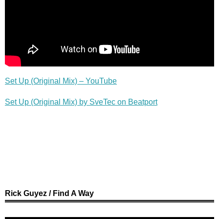
Set Up (Original Mix) – YouTube
Set Up (Original Mix) by SveTec on Beatport
Rick Guyez / Find A Way