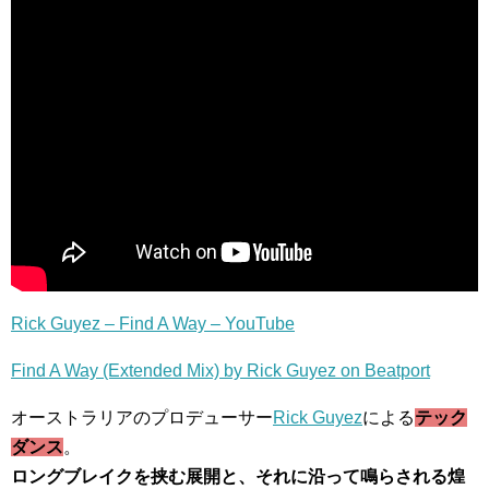
Rick Guyez – Find A Way – YouTube
Find A Way (Extended Mix) by Rick Guyez on Beatport
オーストラリアのプロデューサー
Rick Guyez
による
テック
ダンス
。
ロングブレイクを挟む展開と、それに沿って鳴らされる煌