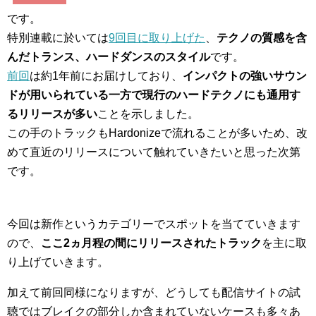
です。
特別連載に於いては
9回目に取り上げた
、
テクノの質感を含
んだトランス、ハードダンスのスタイル
です。
前回
は約1年前にお届けしており、
インパクトの強いサウン
ドが用いられている一方で現行のハードテクノにも通用す
るリリースが多い
ことを示しました。
この手のトラックもHardonizeで流れることが多いため、改
めて直近のリリースについて触れていきたいと思った次第
です。
今回は新作というカテゴリーでスポットを当てていきます
ので、
ここ2ヵ月程の間にリリースされたトラック
を主に取
り上げていきます。
加えて前回同様になりますが、どうしても配信サイトの試
聴ではブレイクの部分しか含まれていないケースも多々あ