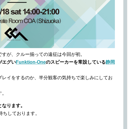
ですが、クルー揃っての遠征は今回が初。
がエグい
Funktion-One
のスピーカーを常設している
静岡
プレイをするのか、半分観客の気持ちで楽しみにしてお
す。
らとなります。
待ちしております。