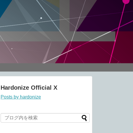
Hardonize Official X
Posts by hardonize