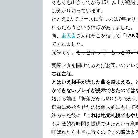
そもそも出会ってから15年以上が経
は分かり切っています。
たとえ2人でブースに立つのは7年振
れるだろうという信頼がありました。
尚、
楽天斎
さんはそこを指して
『TA
てくれました。
光栄です。
もっとぶって！もっと叩い
実際フタを開けてみればお互いのアレ
右往左往。
とはいえ相手が流した曲を踏まえる、
かできないプレイが提示できたのでは
始まる前は『折角だからMCもやるか
選曲に終始させたのは個人的にもして
終わった後に
『これは地元札幌でもや
も刺激的な時間を提供できたという意
呼ばれたら本当に行くのでその際はよ