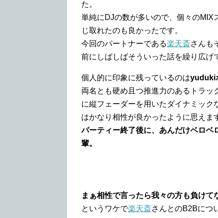
た。
単純にDJの数が多いので、個々のMI
じ取れたのも良かったです。
今回のパートナーである
楽天斎
さんも
前にしばしばそういった話を繰り広げ
個人的に印象に残っているのは
yuduk
両名とも硬め且つ推進力のあるトラッ
に縦フェーダーを用いたダイナミックなMIX
はかなり相性が良かったように思えま
パーティー終了後に、あんだけベロベ
輩。
まぁ相性で言ったら我々の方も負けて
というワケで
楽天斎
さんとのB2Bにつ