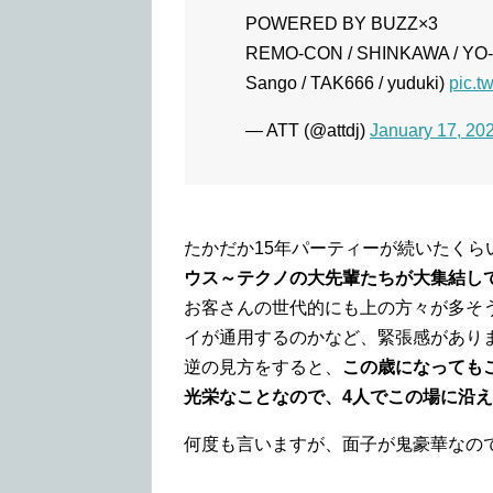
POWERED BY BUZZ×3
REMO-CON / SHINKAWA / YO-C 
Sango / TAK666 / yuduki)
pic.t
— ATT (@attdj)
January 17, 20
たかだか15年パーティーが続いたく
ウス～テクノの大先輩たちが大集結し
お客さんの世代的にも上の方々が多そ
イが通用するのかなど、緊張感があり
逆の見方をすると、
この歳になっても
光栄なことなので、4人でこの場に沿
何度も言いますが、面子が鬼豪華なの