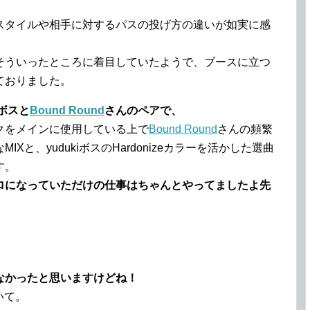
Xスタイルや相手に対するパスの投げ方の違いが如実に感
そういったところに着目していたようで、ブースに立つ
ておりました。
iボスと
Bound Round
さんのペアで、
クをメインに使用している上で
Bound Round
さんの頻繁
と、yudukiボスのHardonizeカラーを活かした選曲
す。
ロになっていただけの仕事はちゃんとやってましたよ先
なかったと思いますけどね！
いて。