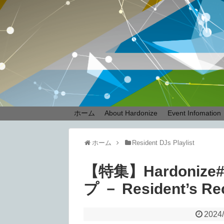
ホーム
About Hardonize
Event Infomation
ホーム
Resident DJs Playlist
【特集】Hardoni
プ － Resident’s Re
2024/