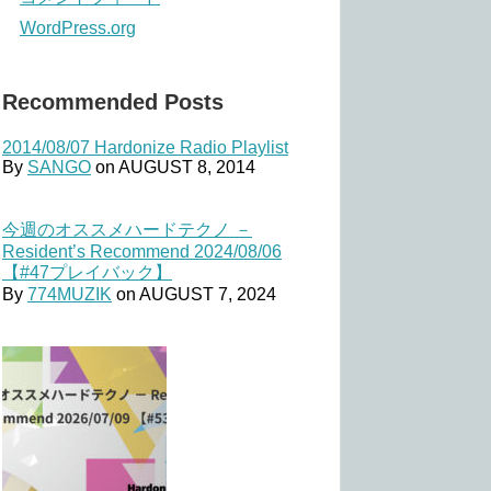
WordPress.org
Recommended Posts
2014/08/07 Hardonize Radio Playlist
By
SANGO
on
AUGUST 8, 2014
今週のオススメハードテクノ －
Resident’s Recommend 2024/08/06
【#47プレイバック】
By
774MUZIK
on
AUGUST 7, 2024