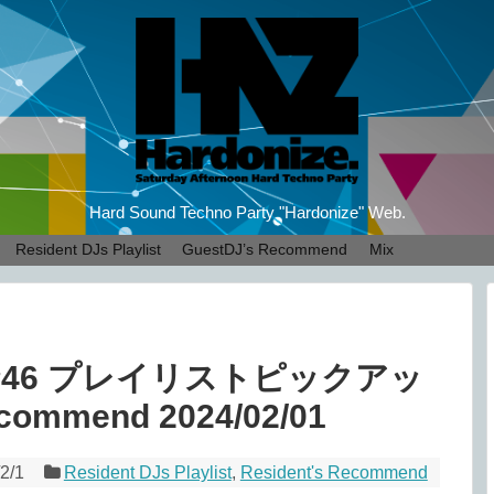
Hard Sound Techno Party "Hardonize" Web.
Resident DJs Playlist
GuestDJ’s Recommend
Mix
ze#46 プレイリストピックアッ
commend 2024/02/01
2/1
Resident DJs Playlist
,
Resident's Recommend