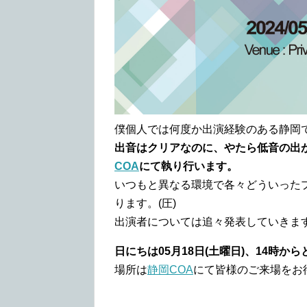
僕個人では何度か出演経験のある静岡
出音はクリアなのに、やたら低音の出
COA
にて執り行います。
いつもと異なる環境で各々どういった
ります。(圧)
出演者については追々発表していきま
日にちは05月18日(土曜日)、14時か
場所は
静岡COA
にて皆様のご来場をお