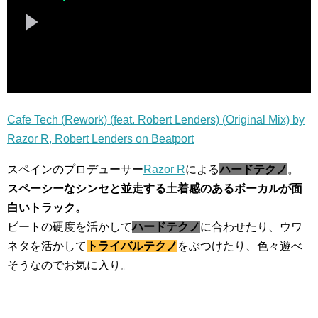
Cafe Tech (Rework) (feat. Robert Lenders) (Original Mix) by
Razor R, Robert Lenders on Beatport
スペインのプロデューサー
Razor R
による
ハードテクノ
。
スペーシーなシンセと並走する土着感のあるボーカルが面
白いトラック。
ビートの硬度を活かして
ハードテクノ
に合わせたり、ウワ
ネタを活かして
トライバルテクノ
をぶつけたり、色々遊べ
そうなのでお気に入り。