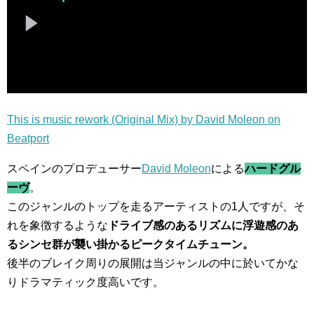
This is music rework (Original Mix) by David Moleon on
Beatport
スペインのプロデューサー
David Moleon
による
ハードグル
ーヴ
。
このジャンルのトップを走るアーティストの1人ですが、そ
れを象徴するような
ドライブ感のあるリズムに浮遊感のあ
るシンセ群が襲い掛かるピークタイムチューン。
後半のブレイク周りの展開は当ジャンルの中に於いてかな
りドラマティック度高いです。