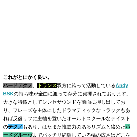
これがとにかく良い。
ハードテクノ
、
トランス
双方に跨って活動している
Andy
BSK
の持ち味が全曲に渡って存分に発揮されております。
大きな特徴としてシンセサウンドを前面に押し出してお
り、フレーズを主体にしたドラマティックなトラックもあ
れば反復リフに主軸を置いたオールドスクールなテイスト
の
テクノ
もあり、はたまた推進力のあるリズムと絡めた
ハ
ードグルーヴ
までバッチリ網羅している幅の広さはどこを