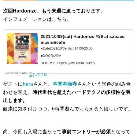
次回Hardonize、もう来週に迫っております。
インフォメーションはこちら。
2021/10/09(sat) Hardonize #39 at sabaco
music&cafe
■Date2021/10/09(Sat) 14:00-20:00
■DOOR/ADV
DOOR: 2,000yen (with 1drink ticket)
hardonize.info
ゲストに
hara
さんと、
本間本願寺
さんという異色の組み合
わせを迎え、
時代世代を超えたハードテクノの多様性を演
出します。
健康に気を付けつつ、6時間遊んでもらえると嬉しいです。
尚、今回も入場に当たって
事前エントリーが必須
となって