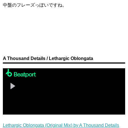
中盤のフレーズっぽいですね。
A Thousand Details / Lethargic Oblongata
Lethargic Oblongata (Original Mix) by A Thousand Details