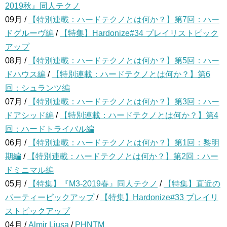
2019秋』同人テクノ
09月 /
【特別連載：ハードテクノとは何か？】第7回：ハー
ドグルーヴ編
/
【特集】Hardonize#34 プレイリストピック
アップ
08月 /
【特別連載：ハードテクノとは何か？】第5回：ハー
ドハウス編
/
【特別連載：ハードテクノとは何か？】第6
回：シュランツ編
07月 /
【特別連載：ハードテクノとは何か？】第3回：ハー
ドアシッド編
/
【特別連載：ハードテクノとは何か？】第4
回：ハードトライバル編
06月 /
【特別連載：ハードテクノとは何か？】第1回：黎明
期編
/
【特別連載：ハードテクノとは何か？】第2回：ハー
ドミニマル編
05月 /
【特集】『M3-2019春』同人テクノ
/
【特集】直近の
パーティーピックアップ
/
【特集】Hardonize#33 プレイリ
ストピックアップ
04月 /
Almir Ljusa
/
PHNTM