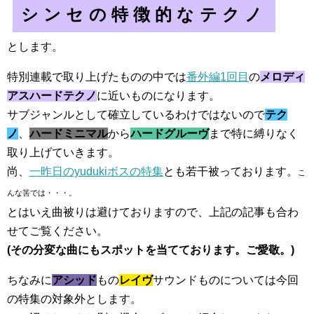
シンセの特徴的なテクノ
とします。
特別連載で取り上げたものの中では
番外編1回目
の
メロディ
アスハードテクノ
に近いものになります。
サブジャンルとして確立しているわけではないので
テク
ノ
、
ハードミニマル
から
ハードグルーヴ
まで特に縛りなく
取り上げていきます。
尚、
一昨日のyudukiボスの特集
とも若干被っております。
こ
んな筈では・・・。
とはいえ曲被りは避けておりますので、上記の記事も合わ
せてご覧ください。
(その分変な曲にもスポットを当てております。ご愛敬。)
ちなみに
アシッド
もの
レイヴ
サウンドものについては今回
の特集の対象外とします。